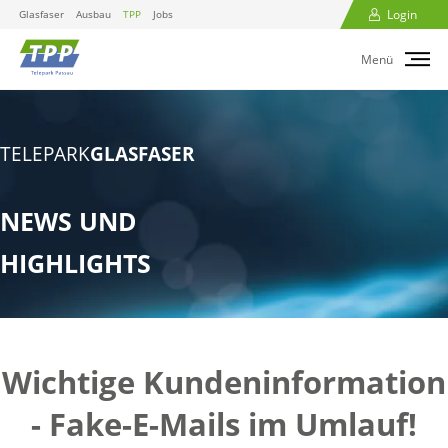
Login
Glasfaser
Ausbau
TPP
Jobs
Menü
TELEPARK
GLASFASER
NEWS UND
HIGHLIGHTS
Wichtige Kundeninformation
- Fake-E-Mails im Umlauf!