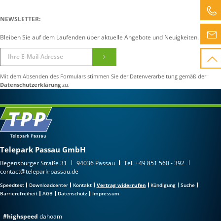
NEWSLETTER:
Bleiben Sie auf dem Laufenden über aktuelle Angebote und Neuigkeiten.
Mit dem Absenden des Formulars stimmen Sie der Datenverarbeitung gemäß der
Datenschutzerklärung
zu.
Telepark Passau GmbH
Regensburger Straße 31
94036 Passau
Tel.
+49 851 560 - 392
contact@telepark-passau.de
Speedtest
Downloadcenter
Kontakt
Vertrag widerrufen
Kündigung
Suche
Barrierefreiheit
AGB
Datenschutz
Impressum
#highspeed
dahoam