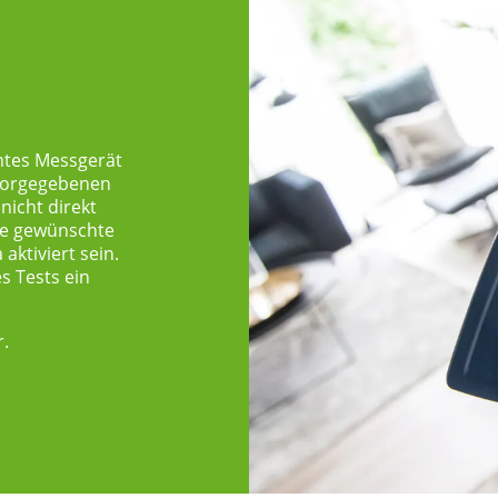
mtes Messgerät
n vorgegebenen
 nicht direkt
die gewünschte
aktiviert sein.
es Tests ein
.