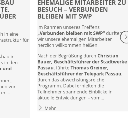
SBAU
EHEMALIGE MITARBEITER ZU
TE,
BESUCH – VERBUNDEN
ÜBER
BLEIBEN MIT SWP
Im Rahmen unseres Treffens
„Verbunden bleiben mit SWP“
durften
h in eine
wir unsere ehemaligen Mitarbeiter
rastruktur für
herzlich willkommen heißen.
Nach der Begrüßung durch
Christian
sbau in
Bauer, Geschäftsführer der Stadtwerke
ts in den
Passau
, führte
Thomas Greiner,
h und
Geschäftsführer der Telepark Passau
,
durch das abwechslungsreiche
nnen,
Programm. Dabei erhielten die
hen von
Teilnehmer spannende Einblicke in
en...
aktuelle Entwicklungen – vom...
Mehr