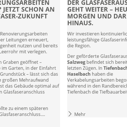
RUNGSARBEITEN
DER GLASFASERAU
 JETZT SCHON AN
GEHT WEITER – HEU
FASER-ZUKUNFT
MORGEN UND DAR
HINAUS.
Renovierungsarbeiten
Wir investieren kontinuierlic
er Leitungen erneuert,
leistungsfähige Glasfaserinf
legenheit nutzen und bereits
die Region.
-Leerrohr mit verlegen.
Der geförderte Glasfaserau
in Graben geöffnet –
Salzweg
befindet sich berei
 im Garten, in der Einfahrt
letzten Zügen. In
Tiefenbac
Grundstück – lässt sich das
Haselbach
haben die
e großen Mehraufwand
Verkabelungsarbeiten bego
ist das Gebäude optimal auf
während in den Randbereic
n Glasfaseranschluss
Tiefenbach die Tiefbauarbeit
ollte zu einem späteren
Glasfaseranschluss....
Mehr