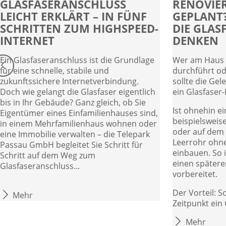
GLASFASERANSCHLUSS
RENOVIE
LEICHT ERKLÄRT – IN FÜNF
GEPLANT?
SCHRITTEN ZUM HIGHSPEED-
DIE GLAS
INTERNET
DENKEN
Ein Glasfaseranschluss ist die Grundlage
Wer am Haus 
für eine schnelle, stabile und
durchführt od
zukunftssichere Internetverbindung.
sollte die Ge
Doch wie gelangt die Glasfaser eigentlich
ein Glasfaser
bis in Ihr Gebäude? Ganz gleich, ob Sie
Ist ohnehin e
Eigentümer eines Einfamilienhauses sind,
beispielsweise
in einem Mehrfamilienhaus wohnen oder
oder auf dem 
eine Immobilie verwalten – die Telepark
Leerrohr ohn
Passau GmbH begleitet Sie Schritt für
einbauen. So 
Schritt auf dem Weg zum
einen spätere
Glasfaseranschluss...
vorbereitet.
Der Vorteil: S
Mehr
Zeitpunkt ein 
Mehr