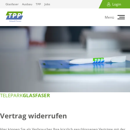
Login
Glasfaser
Ausbau
TPP
Jobs
Menü
TELEPARK
GLASFASER
Vertrag widerrufen
Hier können Sie als Verbraucher Ihre kürzlich geschlossenen Verträge mit der