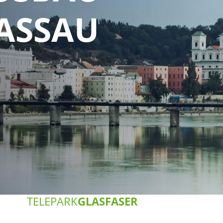
ASSAU
TELEPARK
GLASFASER