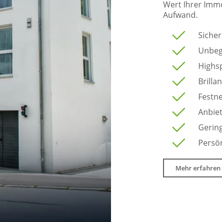
Wert Ihrer Imm
Aufwand.
Sicher
Unbegr
Highsp
Brilla
Festne
Anbie
Gering
Persön
Mehr erfahren