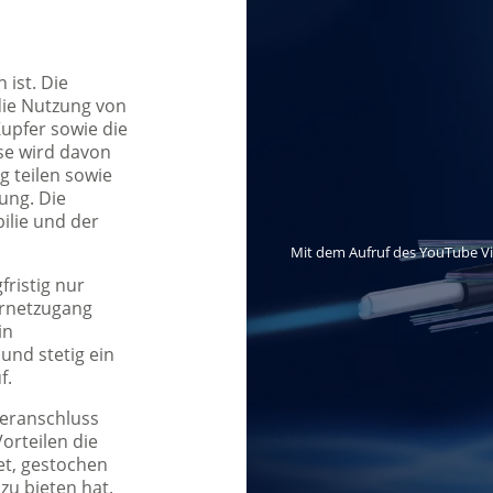
ist. Die
die Nutzung von
upfer sowie die
sse wird davon
g teilen sowie
ung. Die
ilie und der
Mit dem Aufruf des YouTube V
ristig nur
ernetzugang
in
nd stetig ein
f.
seranschluss
orteilen die
et, gestochen
zu bieten hat.