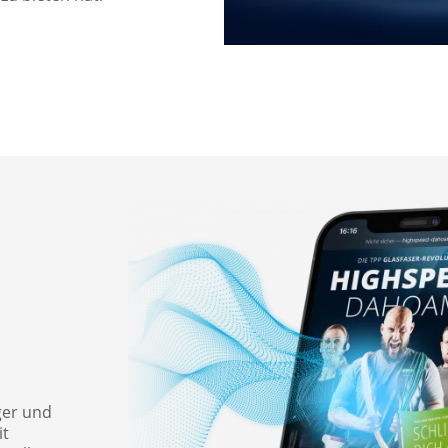
ger und
it