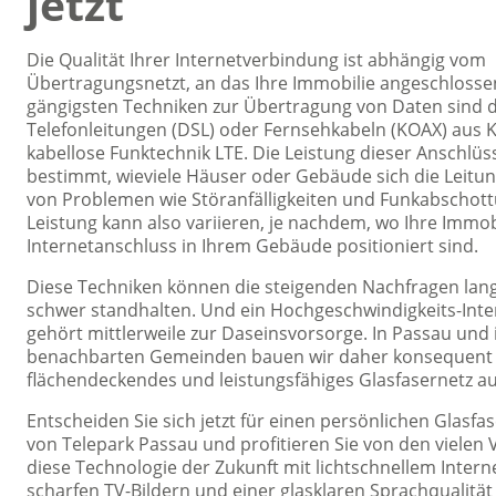
jetzt
Die Qualität Ihrer Internetverbindung ist abhängig vom
Übertragungsnetzt, an das Ihre Immobilie angeschlossen 
gängigsten Techniken zur Übertragung von Daten sind 
Telefonleitungen (DSL) oder Fernsehkabeln (KOAX) aus K
kabellose Funktechnik LTE. Die Leistung dieser Anschlü
bestimmt, wieviele Häuser oder Gebäude sich die Leitun
von Problemen wie Störanfälligkeiten und Funkabschott
Leistung kann also variieren, je nachdem, wo Ihre Immob
Internetanschluss in Ihrem Gebäude positioniert sind.
Diese Techniken können die steigenden Nachfragen langf
schwer standhalten. Und ein Hochgeschwindigkeits-Int
gehört mittlerweile zur Daseinsvorsorge. In Passau und 
benachbarten Gemeinden bauen wir daher konsequent u
flächendeckendes und leistungsfähiges Glasfasernetz au
Entscheiden Sie sich jetzt für einen persönlichen Glasfa
von Telepark Passau und profitieren Sie von den vielen V
diese Technologie der Zukunft mit lichtschnellem Intern
scharfen TV-Bildern und einer glasklaren Sprachqualität 