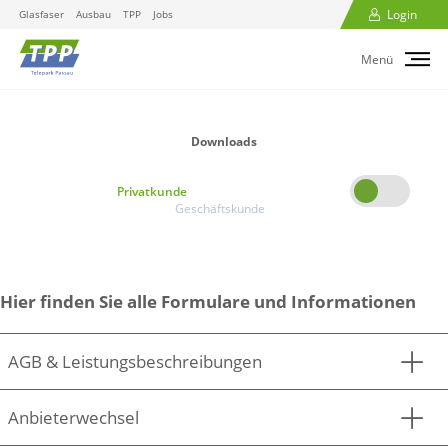
Login
Glasfaser
Ausbau
TPP
Jobs
Menü
Downloads
Privatkunde
Geschäftskunde
Hier finden Sie alle Formulare und Informationen
AGB & Leistungsbeschreibungen
AGB
Herunterladen
Anbieterwechsel
Glasfaser Passau
Herunterladen