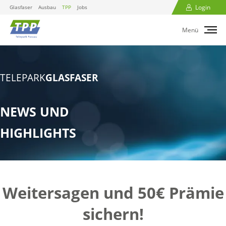
Login
Glasfaser
Ausbau
TPP
Jobs
Menü
TELEPARK
GLASFASER
NEWS UND
HIGHLIGHTS
Weitersagen und 50€ Prämie
sichern!