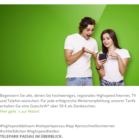
Begeistern Sie alle, denen Sie hochwertiges, regionales Highspeed Internet, TV
und Telefon wünschen. Für jede erfolgreiche Weiterempfehlung unserer Tarife
erhalten Sie eine Gutschrift* über 50 € als Dankeschön.
Hier geht´s zur Aktion!
#highspeeddahoam #teleparkpassau #tpp #jetztschnellesinternet
#schließdichan #highspeedhelden
TELEPARK PASSAU IM ÜBERBLICK: