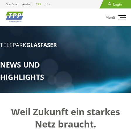
Login
Glasfaser
Ausbau
TPP
Jobs
Menü
TELEPARK
GLASFASER
NEWS UND
HIGHLIGHTS
Weil Zukunft ein starkes
Netz braucht.