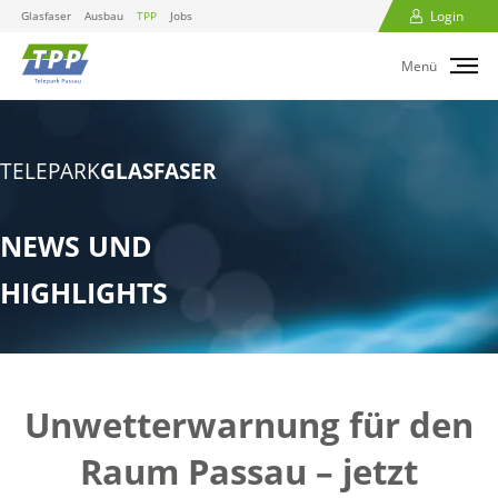
Login
Glasfaser
Ausbau
TPP
Jobs
Menü
TELEPARK
GLASFASER
NEWS UND
HIGHLIGHTS
Unwetterwarnung für den
Raum Passau – jetzt