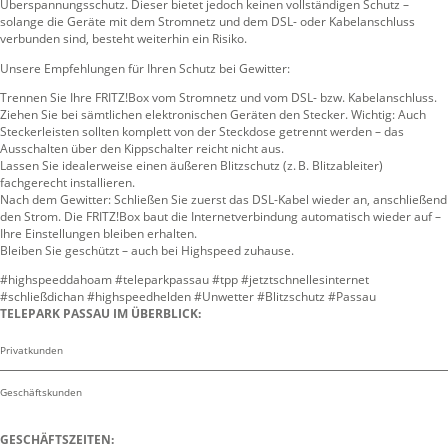
Überspannungsschutz. Dieser bietet jedoch keinen vollständigen Schutz –
solange die Geräte mit dem Stromnetz und dem DSL- oder Kabelanschluss
verbunden sind, besteht weiterhin ein Risiko.
Unsere Empfehlungen für Ihren Schutz bei Gewitter:
Trennen Sie Ihre FRITZ!Box vom Stromnetz und vom DSL- bzw. Kabelanschluss.
Ziehen Sie bei sämtlichen elektronischen Geräten den Stecker. Wichtig: Auch
Steckerleisten sollten komplett von der Steckdose getrennt werden – das
Ausschalten über den Kippschalter reicht nicht aus.
Lassen Sie idealerweise einen äußeren Blitzschutz (z. B. Blitzableiter)
fachgerecht installieren.
Nach dem Gewitter: Schließen Sie zuerst das DSL-Kabel wieder an, anschließend
den Strom. Die FRITZ!Box baut die Internetverbindung automatisch wieder auf –
Ihre Einstellungen bleiben erhalten.
Bleiben Sie geschützt – auch bei Highspeed zuhause.
#highspeeddahoam #teleparkpassau #tpp #jetztschnellesinternet
#schließdichan #highspeedhelden #Unwetter #Blitzschutz #Passau
TELEPARK PASSAU IM ÜBERBLICK:
Privatkunden
Geschäftskunden
GESCHÄFTSZEITEN: