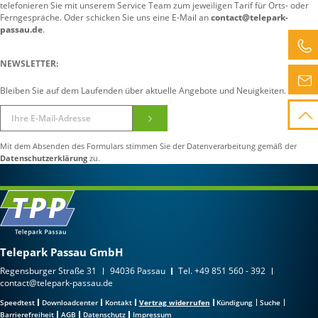
telefonieren Sie mit unserem Service Team zum jeweiligen Tarif für Orts- oder
Ferngespräche. Oder schicken Sie uns eine E-Mail an
contact@telepark-
passau.de
.
NEWSLETTER:
Bleiben Sie auf dem Laufenden über aktuelle Angebote und Neuigkeiten.
Mit dem Absenden des Formulars stimmen Sie der Datenverarbeitung gemäß der
Datenschutzerklärung
zu.
Telepark Passau GmbH
Regensburger Straße 31
94036 Passau
Tel.
+49 851 560 - 392
contact@telepark-passau.de
Speedtest
Downloadcenter
Kontakt
Vertrag widerrufen
Kündigung
Suche
Barrierefreiheit
AGB
Datenschutz
Impressum