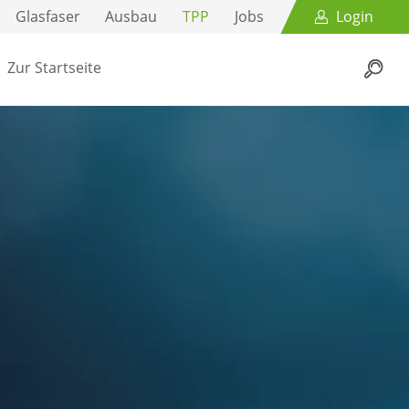
Glasfaser
Ausbau
TPP
Jobs
Login
Zur Startseite