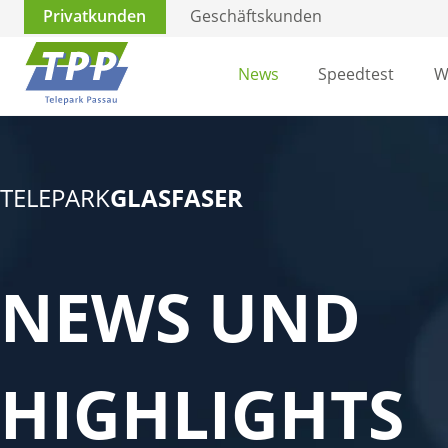
Privatkunden
Geschäftskunden
News
Speedtest
W
TELEPARK
GLASFASER
NEWS UND
HIGHLIGHTS