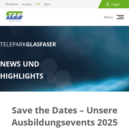
Login
Glasfaser
Ausbau
TPP
Jobs
Menü
TELEPARK
GLASFASER
NEWS UND
HIGHLIGHTS
Save the Dates – Unsere
Ausbildungsevents 2025