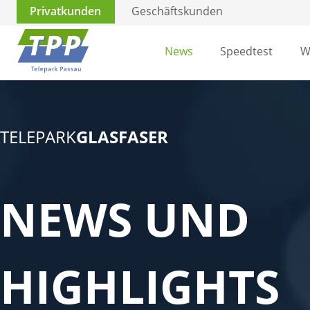
Privatkunden
Geschäftskunden
News
Speedtest
W
TELEPARK
GLASFASER
NEWS UND
HIGHLIGHTS