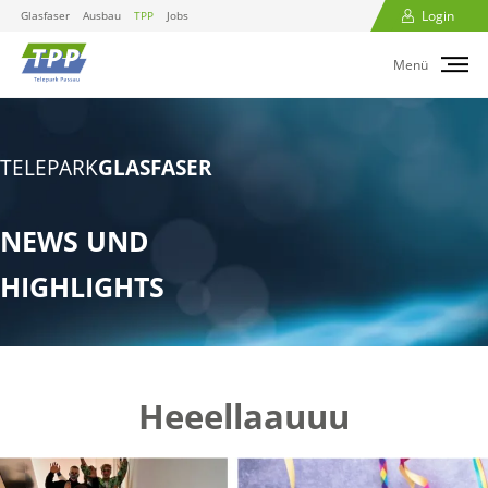
Login
Glasfaser
Ausbau
TPP
Jobs
Menü
TELEPARK
GLASFASER
NEWS UND
HIGHLIGHTS
Heeellaauuu