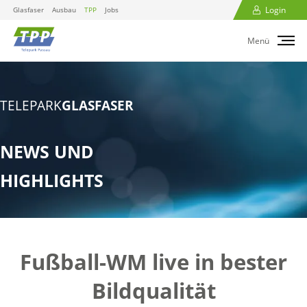
Login
Glasfaser
Ausbau
TPP
Jobs
Menü
TELEPARK
GLASFASER
NEWS UND
HIGHLIGHTS
Fußball-WM live in bester
Bildqualität