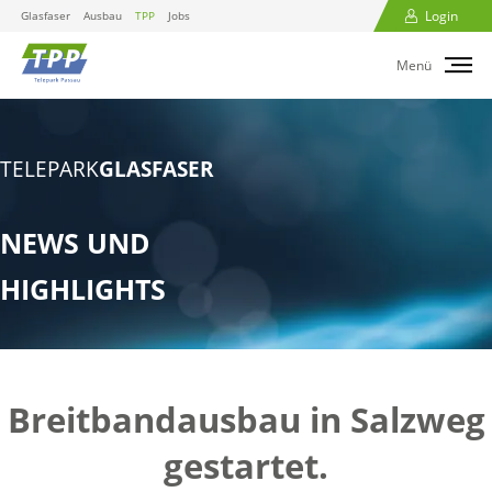
Login
Glasfaser
Ausbau
TPP
Jobs
Menü
TELEPARK
GLASFASER
NEWS UND
HIGHLIGHTS
Breitbandausbau in Salzweg
gestartet.