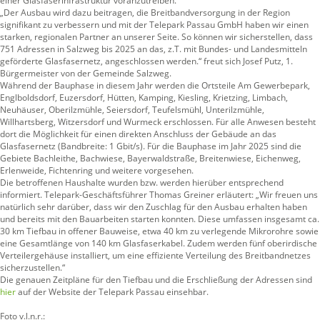
einer Glasfaserinfrastruktur voranzutreiben.
„Der Ausbau wird dazu beitragen, die Breitbandversorgung in der Region
signifikant zu verbessern und mit der Telepark Passau GmbH haben wir einen
starken, regionalen Partner an unserer Seite. So können wir sicherstellen, dass
751 Adressen in Salzweg bis 2025 an das, z.T. mit Bundes- und Landesmitteln
geförderte Glasfasernetz, angeschlossen werden.“ freut sich Josef Putz, 1.
Bürgermeister von der Gemeinde Salzweg.
Während der Bauphase in diesem Jahr werden die Ortsteile Am Gewerbepark,
Englboldsdorf, Euzersdorf, Hütten, Kamping, Kiesling, Krietzing, Limbach,
Neuhäuser, Oberilzmühle, Seiersdorf, Teufelsmühl, Unterilzmühle,
Willhartsberg, Witzersdorf und Wurmeck erschlossen. Für alle Anwesen besteht
dort die Möglichkeit für einen direkten Anschluss der Gebäude an das
Glasfasernetz (Bandbreite: 1 Gbit/s). Für die Bauphase im Jahr 2025 sind die
Gebiete Bachleithe, Bachwiese, Bayerwaldstraße, Breitenwiese, Eichenweg,
Erlenweide, Fichtenring und weitere vorgesehen.
Die betroffenen Haushalte wurden bzw. werden hierüber entsprechend
informiert. Telepark-Geschäftsführer Thomas Greiner erläutert: „Wir freuen uns
natürlich sehr darüber, dass wir den Zuschlag für den Ausbau erhalten haben
und bereits mit den Bauarbeiten starten konnten. Diese umfassen insgesamt ca.
30 km Tiefbau in offener Bauweise, etwa 40 km zu verlegende Mikrorohre sowie
eine Gesamtlänge von 140 km Glasfaserkabel. Zudem werden fünf oberirdische
Verteilergehäuse installiert, um eine effiziente Verteilung des Breitbandnetzes
sicherzustellen.“
Die genauen Zeitpläne für den Tiefbau und die Erschließung der Adressen sind
hier
auf der Website der Telepark Passau einsehbar.
Foto v.l.n.r.: