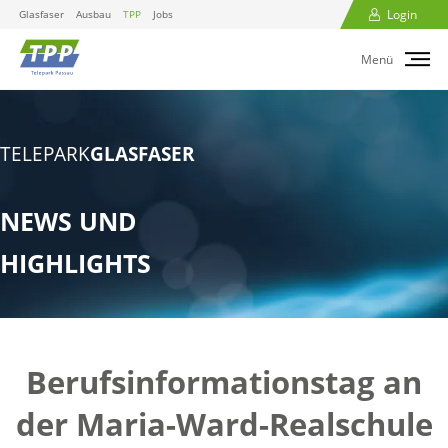
Login
Glasfaser
Ausbau
TPP
Jobs
Menü
TELEPARK
GLASFASER
NEWS UND
HIGHLIGHTS
Berufsinformationstag an
der Maria-Ward-Realschule