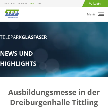
Login
Glasfaser
Ausbau
TPP
Jobs
Menü
TELEPARK
GLASFASER
NEWS UND
HIGHLIGHTS
Ausbildungsmesse in der
Dreiburgenhalle Tittling