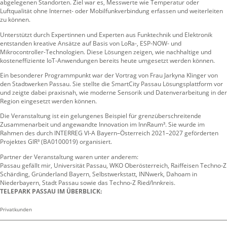
abgelegenen Standorten. Ziel war es, Messwerte wie Temperatur oder
Luftqualität ohne Internet- oder Mobilfunkverbindung erfassen und weiterleiten
zu können.
Unterstützt durch Expertinnen und Experten aus Funktechnik und Elektronik
entstanden kreative Ansätze auf Basis von LoRa-, ESP-NOW- und
Mikrocontroller-Technologien. Diese Lösungen zeigen, wie nachhaltige und
kosteneffiziente IoT-Anwendungen bereits heute umgesetzt werden können.
Ein besonderer Programmpunkt war der Vortrag von Frau Jarkyna Klinger von
den Stadtwerken Passau. Sie stellte die SmartCity Passau Lösungsplattform vor
und zeigte dabei praxisnah, wie moderne Sensorik und Datenverarbeitung in der
Region eingesetzt werden können.
Die Veranstaltung ist ein gelungenes Beispiel für grenzüberschreitende
Zusammenarbeit und angewandte Innovation im InnRaum³. Sie wurde im
Rahmen des durch INTERREG VI-A Bayern–Österreich 2021–2027 geförderten
Projektes GIR³ (BA0100019) organisiert.
Partner der Veranstaltung waren unter anderem:
Passau gefällt mir, Universität Passau, WKO Oberösterreich, Raiffeisen Techno-Z
Schärding, Gründerland Bayern, Selbstwerkstatt, INNwerk, Dahoam in
Niederbayern, Stadt Passau sowie das Techno-Z Ried/Innkreis.
TELEPARK PASSAU IM ÜBERBLICK:
Privatkunden