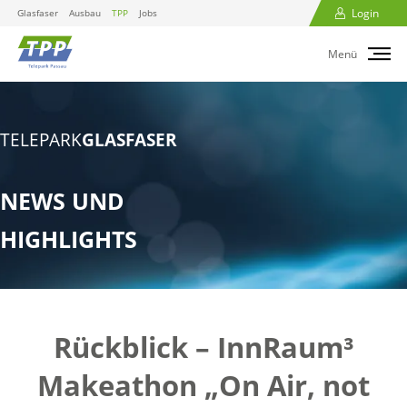
Login
Glasfaser
Ausbau
TPP
Jobs
Menü
TELEPARK
GLASFASER
NEWS UND
HIGHLIGHTS
Rückblick – InnRaum³
Makeathon „On Air, not